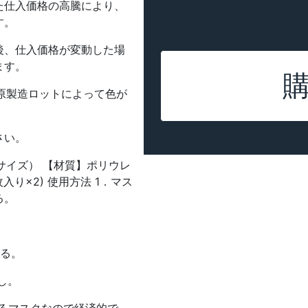
た仕入価格の高騰により、
す。
後、仕入価格が変動した場
ます。
、原製造ロットによって色が
さい。
用サイズ） 【材質】ポリウレ
枚入り×2) 使用方法 1．マス
る。
せる。
し。