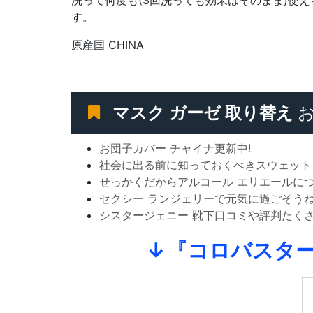
洗って何度も(3回洗っても効果はそのまま)使
す。
原産国 CHINA
マスク ガーゼ 取り替え
お
お団子カバー チャイナ更新中!
社会に出る前に知っておくべきスウェット
せっかくだからアルコール エリエールにつ
セクシー ランジェリーで元気に過ごそうね
シスタージェニー 靴下口コミや評判たく
↓『コロバスター