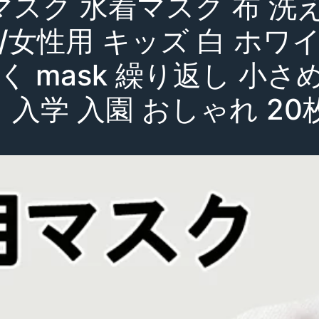
スク 水着マスク 布 洗
/女性用 キッズ 白 ホワ
く mask 繰り返し 小さ
ト 入学 入園 おしゃれ 20