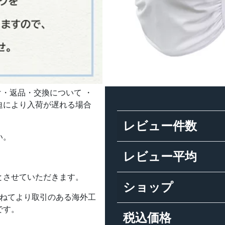
け・返品・交換について ・
迫により入荷が遅れる場合
レビュー件数
い。
レビュー平均
。
とさせていただきます。
ショップ
かねてより取引のある海外工
です。
税込価格