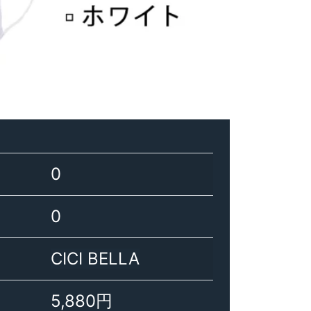
0
0
CICI BELLA
5,880円