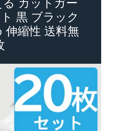
える カットガー
イト 黒 ブラック
め 伸縮性 送料無
枚