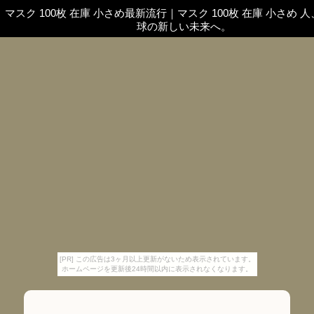
マスク 100枚 在庫 小さめ最新流行
｜
マスク 100枚 在庫 小さめ 
球の新しい未来へ。
[PR] この広告は3ヶ月以上更新がないため表示されています。
ホームページを更新後24時間以内に表示されなくなります。