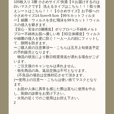
100枚入り 3層 小さめサイズ 快適【※お届けするのは
白いマスクです】 洗えるタイプはこちら！！！取り換
えシートはこちら！！！【小さめサイズ】お子様への
小さめサイズ14.5cm×9.5cm【99％カットフィルタ
ー】細菌・ウィルスを含む飛沫を99％カット！ウィル
スの侵入を癖ぎます。
【安心・安全の3層構造】ポリプロペン不綿布メルト
ブロー不綿布お肌へ優しい布【3D立体構造】ウィルス
や細菌の侵入を更に防ぐ！一人一人の顔にフィットし
て、隙間を防ぎます。
〜ご購入前の注意事項〜・こちらは五月上旬発送予定
の予約販売となります。
物流の状況により数日程度発送が遅れる場合がござ
います。
・ご注文後のキャンセルは承れません。
・衛生商品の為、返品交換は不可となります。
(不良品の場合は交換対応させて頂きます。
)〜使用上の注意〜・こちらは使い捨てマスクとなり
ます。
・お肌や人体に異常を感じた際は直ちに使用を中止
し、医師の診察をお受け下さい。
・火気の近くでのご使用はお控え下さい。
2