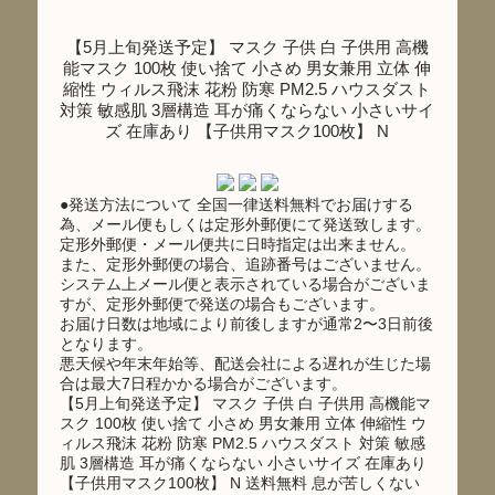
【5月上旬発送予定】 マスク 子供 白 子供用 高機
能マスク 100枚 使い捨て 小さめ 男女兼用 立体 伸
縮性 ウィルス飛沫 花粉 防寒 PM2.5 ハウスダスト
対策 敏感肌 3層構造 耳が痛くならない 小さいサイ
ズ 在庫あり 【子供用マスク100枚】 N
●発送方法について 全国一律送料無料でお届けする
為、メール便もしくは定形外郵便にて発送致します。
定形外郵便・メール便共に日時指定は出来ません。
また、定形外郵便の場合、追跡番号はございません。
システム上メール便と表示されている場合がございま
すが、定形外郵便で発送の場合もございます。
お届け日数は地域により前後しますが通常2〜3日前後
となります。
悪天候や年末年始等、配送会社による遅れが生じた場
合は最大7日程かかる場合がございます。
【5月上旬発送予定】 マスク 子供 白 子供用 高機能マ
スク 100枚 使い捨て 小さめ 男女兼用 立体 伸縮性 ウ
ィルス飛沫 花粉 防寒 PM2.5 ハウスダスト 対策 敏感
肌 3層構造 耳が痛くならない 小さいサイズ 在庫あり
【子供用マスク100枚】 N 送料無料 息が苦しくない